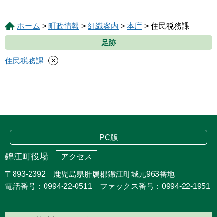
ホーム
>
町政情報
>
組織案内
>
本庁
> 住民税務課
足跡
×
住民税務課
PC版
錦江町役場
アクセス
〒893-2392 鹿児島県肝属郡錦江町城元963番地
電話番号：0994-22-0511 ファックス番号：0994-22-1951