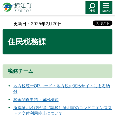
錦江町 Kinko
Town
検索
MENU
更新日：2025年2月20日
住民税務課
税務チーム
地方税統一QRコード・地方税お支払サイトによる納
付
税金関係申請・届出様式
所得証明及び所得（課税）証明書のコンビニエンスス
トア交付利用停止について