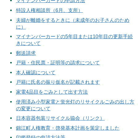
マイナンバーカードの申請方法
特設人権相談所（6月、支所）
夫婦が離婚をするときに（未成年のお子さんのため
に）
マイナンバーカードの5年目または10年目の更新手続
きについて
郵送請求
戸籍・住民票・証明等の請求について
本人確認について
戸籍に氏名の振り仮名が記載されます
家電4品目をごみとして出す方法
使用済み小型家電と蛍光灯のリサイクルごみの出し方
の変更について
日本容器包装リサイクル協会（リンク）
錦江町人権教育・啓発基本計画を策定しました
印鑑登録の申請方法等