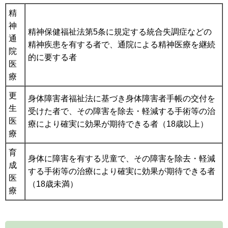
精
神
精神保健福祉法第5条に規定する統合失調症などの
通
精神疾患を有する者で、通院による精神医療を継続
院
的に要する者
医
療
更
身体障害者福祉法に基づき身体障害者手帳の交付を
生
受けた者で、その障害を除去・軽減する手術等の治
医
療により確実に効果が期待できる者（18歳以上）
療
育
身体に障害を有する児童で、その障害を除去・軽減
成
する手術等の治療により確実に効果が期待できる者
医
（18歳未満）
療