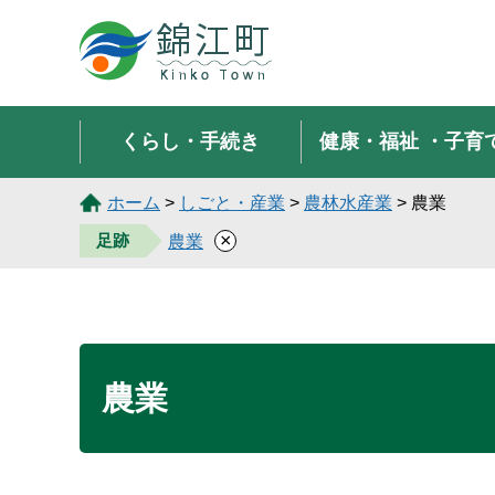
錦江町 Kinko Town
くらし・手続き
健康・福祉
・子育
ホーム
>
しごと・産業
>
農林水産業
> 農業
×
足跡
農業
農業