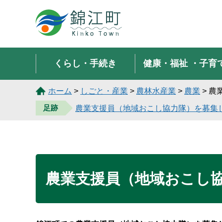
錦江町 Kinko Town
くらし・手続き
健康・福祉
・子育
ホーム
>
しごと・産業
>
農林水産業
>
農業
> 
足跡
農業支援員（地域おこし協力隊）を募集
農業支援員（地域おこし