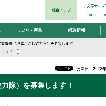
文字サイズ
総合トップ
Foreign La
て
しごと・産業
町政情報
農業支援員（地域おこし協力隊）を募集します！
×
します！
更新日：2023年
協力隊）を募集します！