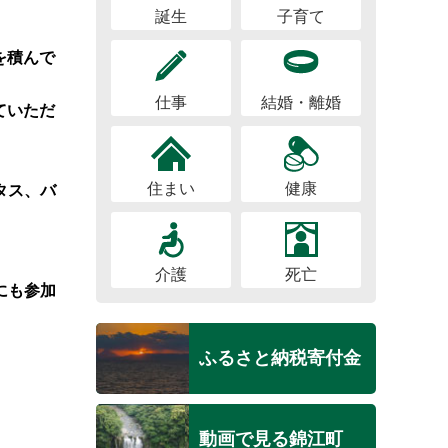
誕生
子育て
を積んで
仕事
結婚・離婚
ていただ
住まい
健康
タス、バ
介護
死亡
にも参加
ふるさと納税寄付金
動画で見る錦江町