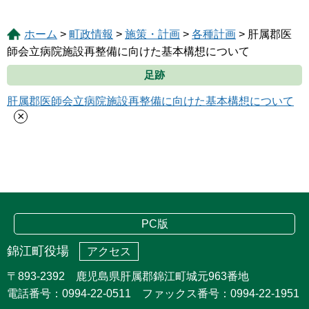
ホーム
>
町政情報
>
施策・計画
>
各種計画
> 肝属郡医
師会立病院施設再整備に向けた基本構想について
足跡
肝属郡医師会立病院施設再整備に向けた基本構想について
×
PC版
錦江町役場
アクセス
〒893-2392 鹿児島県肝属郡錦江町城元963番地
電話番号：0994-22-0511 ファックス番号：0994-22-1951