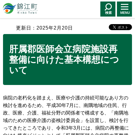
錦江町 Kinko
Town
検索
MENU
更新日：2025年2月20日
肝属郡医師会立病院施設再
整備に向けた基本構想につ
いて
病院の老朽化を踏まえ、医療や介護の持続可能なあり方の
検討を進めるため、平成30年7月に、南隅地域の住民、行
政、医療、介護、福祉分野の関係者で構成する、「南隅地
域のための医療介護の姿検討委員会」を設置し、検討を行
ってきたところであり、令和3年3月には、病院の再整備に