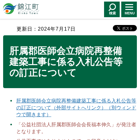
錦江町 Kinko
Town
検索
MENU
更新日：2024年7月17日
肝属郡医師会立病院再整備
建築工事に係る入札公告等
の訂正について
肝属郡医師会立病院再整備建築工事に係る入札公告等
の訂正について（外部サイトへリンク）（別ウィンド
ウで開きます）
「公益社団法人肝属郡医師会会長福本伸久」が発注者
となります。