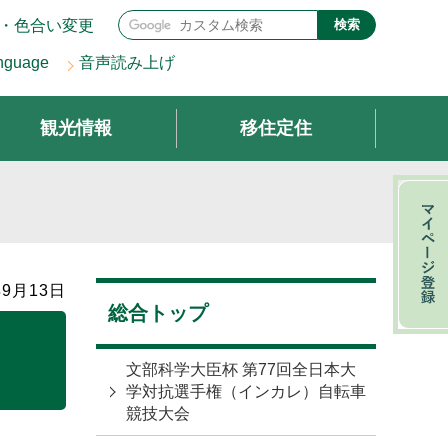
・色合い変更
検索
nguage
音声読み上げ
観光情報
移住定住
9月13日
総合トップ
文部科学大臣杯 第77回全日本大
学対抗選手権（インカレ）自転車
競技大会