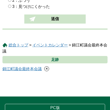
2：ふつう
3：見つけにくかった
総合トップ
>
イベントカレンダー
> 錦江町議会最終本会
議
足跡
×
錦江町議会最終本会議
PC版