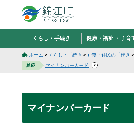
錦江町 Kinko Town
くらし・手続き
健康・福祉
・子育
ホーム
>
くらし・手続き
>
戸籍・住民の手続き
×
足跡
マイナンバーカード
マイナンバーカード