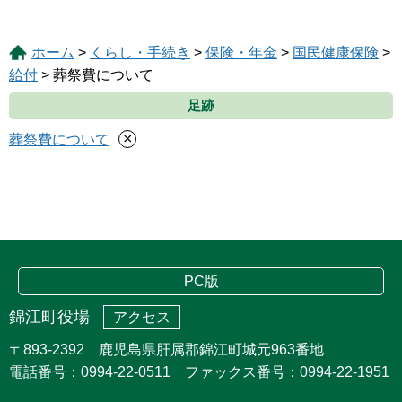
ホーム
>
くらし・手続き
>
保険・年金
>
国民健康保険
>
給付
> 葬祭費について
足跡
×
葬祭費について
PC版
錦江町役場
アクセス
〒893-2392 鹿児島県肝属郡錦江町城元963番地
電話番号：0994-22-0511 ファックス番号：0994-22-1951