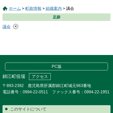
ホーム
>
町政情報
>
組織案内
> 議会
足跡
×
議会
PC版
錦江町役場
アクセス
〒893-2392 鹿児島県肝属郡錦江町城元963番地
電話番号：0994-22-0511 ファックス番号：0994-22-1951
このサイトについて