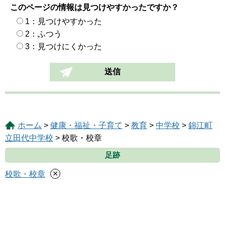
このページの情報は見つけやすかったですか？
1：見つけやすかった
2：ふつう
3：見つけにくかった
ホーム
>
健康・福祉・子育て
>
教育
>
中学校
>
錦江町
立田代中学校
> 校歌・校章
足跡
×
校歌・校章