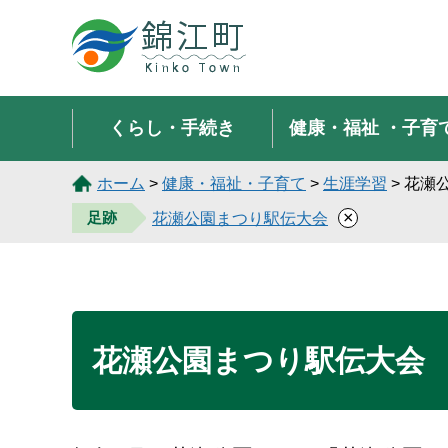
錦江町 Kinko Town
くらし・手続き
健康・福祉
・子育
ホーム
>
健康・福祉・子育て
>
生涯学習
> 花瀬
×
足跡
花瀬公園まつり駅伝大会
花瀬公園まつり駅伝大会