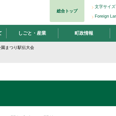
文字サイズ
総合トップ
Foreign La
て
しごと・産業
町政情報
公園まつり駅伝大会