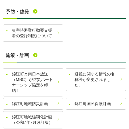
予防・啓発
災害時避難行動要支援
者の登録制度について
施策・計画
錦江町と南日本放送
避難に関する情報の名
（MBC）が防災パート
称等が変更されまし
ナーシップ協定を締
た。
結！
錦江町地域防災計画
錦江町国民保護計画
錦江町地域強靭化計画
（令和7年7月改訂版）