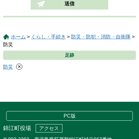
ホーム
>
くらし・手続き
>
防災・防犯・消防・自衛隊
>
防災
足跡
×
防災
PC版
錦江町役場
アクセス