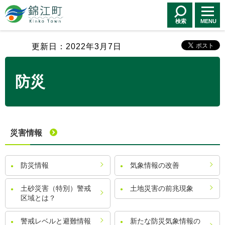
錦江町 Kinko
Town
検索
MENU
更新日：2022年3月7日
防災
災害情報
防災情報
気象情報の改善
土砂災害（特別）警戒
土地災害の前兆現象
区域とは？
警戒レベルと避難情報
新たな防災気象情報の