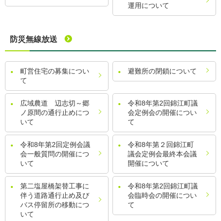
運用について
防災無線放送
町営住宅の募集につい
避難所の閉鎖について
て
広域農道 辺志切～郷
令和8年第2回錦江町議
ノ原間の通行止めにつ
会定例会の開催につい
いて
て
令和8年第2回定例会議
令和8年第２回錦江町
会一般質問の開催につ
議会定例会最終本会議
いて
開催について
第二塩屋橋架替工事に
令和8年第2回錦江町議
伴う道路通行止め及び
会臨時会の開催につい
バス停留所の移動につ
て
いて