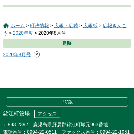
ホーム
>
町政情報
>
広報・広聴
>
広報紙
>
広報きんこ
う
>
2020年度
> 2020年8月号
足跡
×
2020年8月号
PC版
錦江町役場
アクセス
〒893-2392 鹿児島県肝属郡錦江町城元963番地
電話番号：0994-22-0511 ファックス番号：0994-22-1951