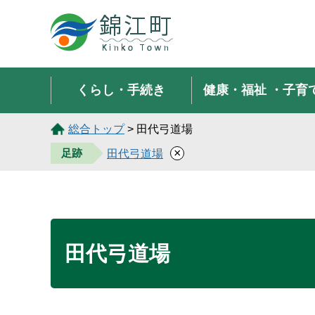
錦江町 Kinko Town
くらし・手続き
健康・福祉
・子育
総合トップ
> 田代弓道場
×
足跡
田代弓道場
田代弓道場