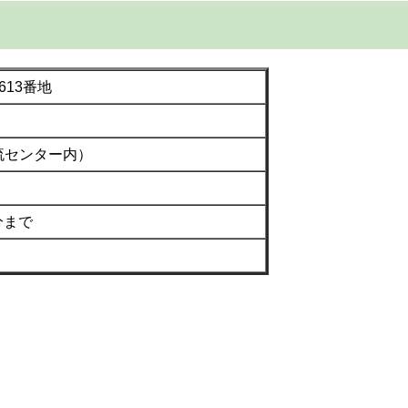
13番地
流センター内）
分まで