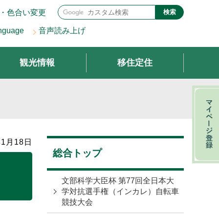
・色合い変更
検索
nguage
音声読み上げ
観光情報
移住定住
1月18日
総合トップ
文部科学大臣杯 第77回全日本大
学対抗選手権（インカレ）自転車
競技大会