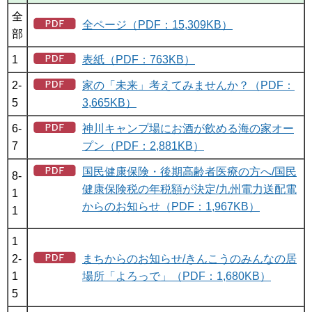
全
全ページ（PDF：15,309KB）
部
1
表紙（PDF：763KB）
2-
家の「未来」考えてみませんか？（PDF：
5
3,665KB）
6-
神川キャンプ場にお酒が飲める海の家オー
7
プン（PDF：2,881KB）
国民健康保険・後期高齢者医療の方へ/国民
8-
健康保険税の年税額が決定/九州電力送配電
1
からのお知らせ（PDF：1,967KB）
1
1
2-
まちからのお知らせ/きんこうのみんなの居
1
場所「よろっで」（PDF：1,680KB）
5