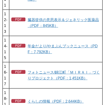
1
1
2-
臓器提供の意思表示＆ジェネリック医薬品
1
（PDF：845KB）
3
1
4-
年金だより/やまぶんブックニュース（PD
1
F：7,792KB）
5
1
6-
フォトニュース/錦江町「ＭＩＲＡＩ」づく
1
りプロジェクト（PDF：1,451KB）
7
1
8-
くらしの情報（PDF：2,644KB）
1