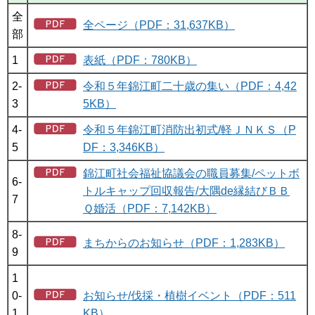
全
全ページ（PDF：31,637KB）
部
1
表紙（PDF：780KB）
2-
令和５年錦江町二十歳の集い（PDF：4,42
3
5KB）
4-
令和５年錦江町消防出初式/軽ＪＮＫＳ（P
5
DF：3,346KB）
錦江町社会福祉協議会の職員募集/ペットボ
6-
トルキャップ回収報告/大隅de縁結びＢＢ
7
Ｑ婚活（PDF：7,142KB）
8-
まちからのお知らせ（PDF：1,283KB）
9
1
0-
お知らせ/伐採・植樹イベント（PDF：511
1
KB）