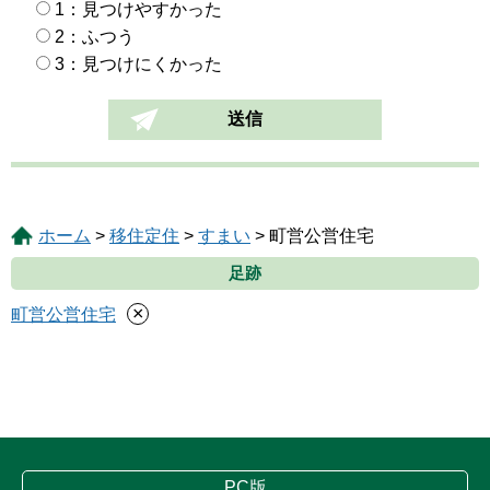
1：見つけやすかった
2：ふつう
3：見つけにくかった
ホーム
>
移住定住
>
すまい
> 町営公営住宅
足跡
×
町営公営住宅
PC版