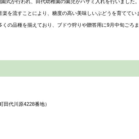
開園式が行われ、田代幼稚園の園児がハサミ入れを行いました
音楽を流すことにより、糖度の高い美味しいぶどうを育ててい
多くの品種を揃えており、ブドウ狩りや贈答用に9月中旬ごろ
江町田代川原4228番地）