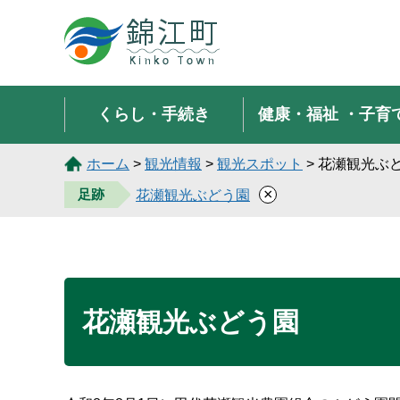
錦江町 Kinko Town
くらし・手続き
健康・福祉
・子育
ホーム
>
観光情報
>
観光スポット
> 花瀬観光ぶ
×
足跡
花瀬観光ぶどう園
花瀬観光ぶどう園