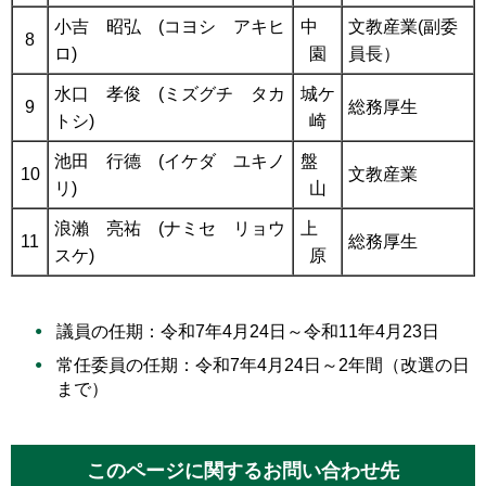
小吉 昭弘 (コヨシ アキヒ
中
文教産業(副委
8
ロ)
園
員長）
水口 孝俊 (ミズグチ タカ
城ケ
9
総務厚生
トシ)
崎
池田 行德 (イケダ ユキノ
盤
10
文教産業
リ)
山
浪瀨 亮祐 (ナミセ リョウ
上
11
総務厚生
スケ)
原
議員の任期：令和7年4月24日～令和11年4月23日
常任委員の任期：令和7年4月24日～2年間（改選の日
まで）
このページに関するお問い合わせ先