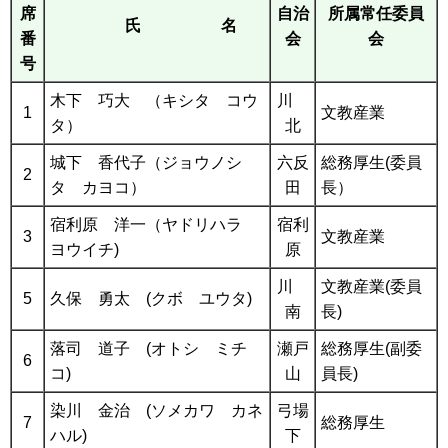
席
自治
所属常任委員
氏 名
番
会
会
号
木下 巧大 （キシタ コウ
川
1
文教産業
タ）
北
城下 香代子（ジョウノシ
六反
総務厚生(委員
2
タ カヨコ）
田
長）
宿利原 洋一（ヤドリハラ
宿利
3
文教産業
ヨウイチ)
原
川
文教産業(委員
5
久保 勇太 (クボ ユウタ)
南
長)
落司 道子 (オトシ ミチ
瀬戸
総務厚生(副委
6
コ)
山
員長)
染川 金治 (ソメカワ カネ
弓場
7
総務厚生
ハル)
下