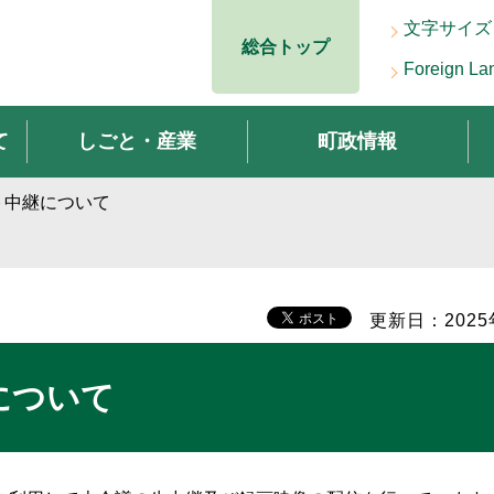
文字サイズ
総合トップ
Foreign La
て
しごと・産業
町政情報
ト中継について
更新日：2025
について