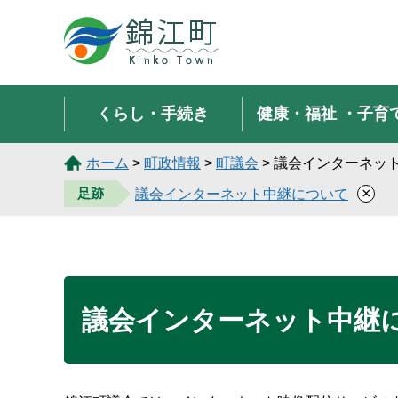
錦江町 Kinko Town
くらし・手続き
健康・福祉
・子育
ホーム
>
町政情報
>
町議会
> 議会インターネッ
×
足跡
議会インターネット中継について
議会インターネット中継