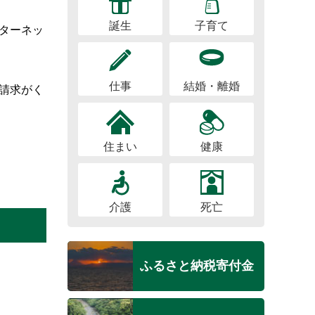
誕生
子育て
ターネッ
仕事
結婚・離婚
請求がく
住まい
健康
介護
死亡
ふるさと納税寄付金