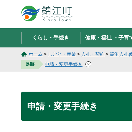
錦江町 Kinko Town
くらし・手続き
健康・福祉
・子育
ホーム
>
しごと・産業
>
入札・契約
>
競争入札
×
足跡
申請・変更手続き
申請・変更手続き