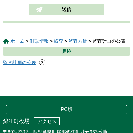
ホーム
>
町政情報
>
監査
>
監査方針
> 監査計画の公表
足跡
×
監査計画の公表
PC版
錦江町役場
アクセス
〒893-2392 鹿児島県肝属郡錦江町城元963番地