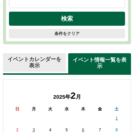
条件をクリア
イベントカレンダーを
イベント情報一覧を表
表示
示
2
2025年
月
日
月
火
水
木
金
土
1
2
3
4
5
6
7
8