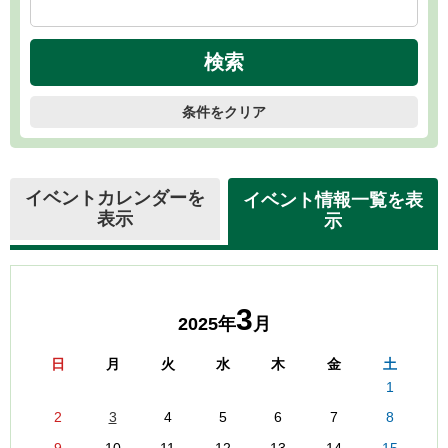
条件をクリア
イベントカレンダーを
イベント情報一覧を表
表示
示
3
2025年
月
日
月
火
水
木
金
土
1
2
3
4
5
6
7
8