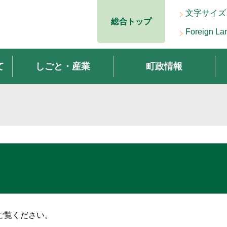
文字サイズ
総合トップ
Foreign La
て
しごと・産業
町政情報
ご覧ください。