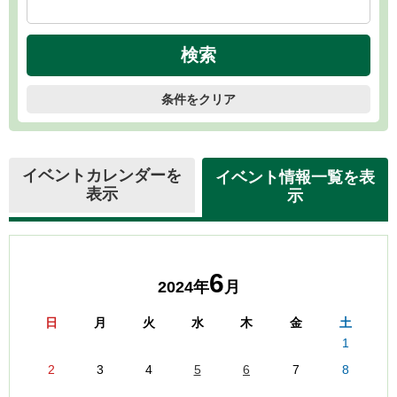
条件をクリア
イベントカレンダーを
イベント情報一覧を表
表示
示
6
2024年
月
日
月
火
水
木
金
土
1
2
3
4
5
6
7
8