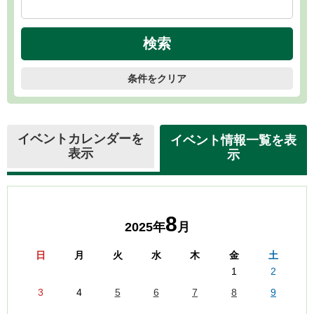
条件をクリア
イベントカレンダーを
イベント情報一覧を表
表示
示
8
2025年
月
日
月
火
水
木
金
土
1
2
3
4
5
6
7
8
9