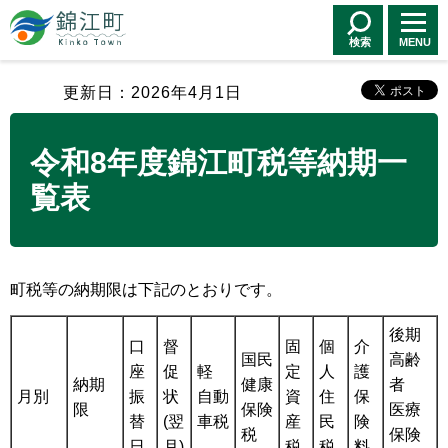
錦江町 Kinko
Town
検索
MENU
更新日：2026年4月1日
令和8年度錦江町税等納期一
覧表
町税等の納期限は下記のとおりです。
後期
口
督
固
個
介
国民
高齢
座
促
軽
定
人
護
納期
健康
者
月別
振
状
自動
資
住
保
限
保険
医療
替
(翌
車税
産
民
険
税
保険
日
月)
税
税
料