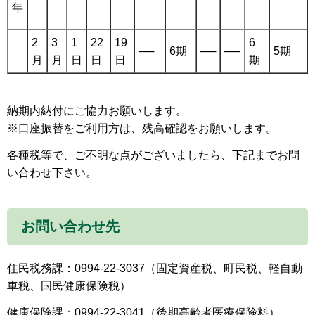
年
2
3
1
22
19
6
──
6期
──
──
5期
月
月
日
日
日
期
納期内納付にご協力お願いします。
※口座振替をご利用方は、残高確認をお願いします。
各種税等で、ご不明な点がございましたら、下記までお問
い合わせ下さい。
お問い合わせ先
住民税務課：0994-22-3037（固定資産税、町民税、軽自動
車税、国民健康保険税）
健康保険課：0994-22-3041（後期高齢者医療保険料）