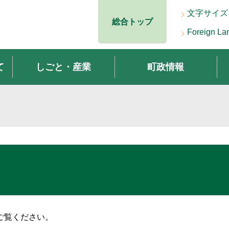
文字サイズ
総合トップ
Foreign La
て
しごと・産業
町政情報
ご覧ください。