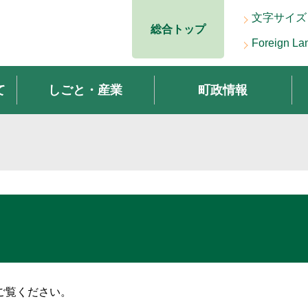
文字サイズ
総合トップ
Foreign La
て
しごと・産業
町政情報
ご覧ください。