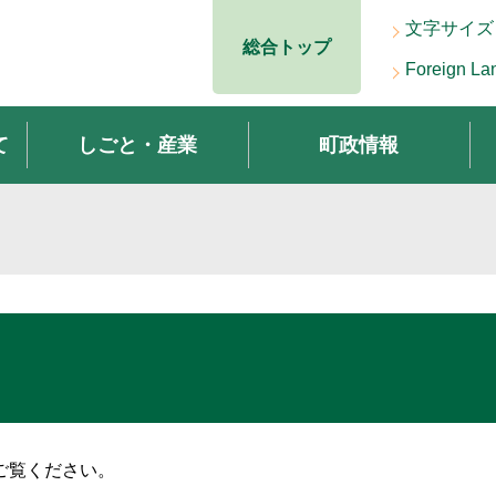
文字サイズ
総合トップ
Foreign La
て
しごと・産業
町政情報
ご覧ください。