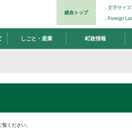
文字サイズ
総合トップ
Foreign La
て
しごと・産業
町政情報
ご覧ください。