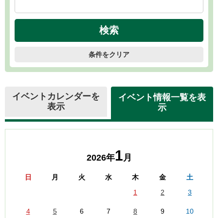
条件をクリア
イベントカレンダーを
イベント情報一覧を表
表示
示
1
2026年
月
日
月
火
水
木
金
土
1
2
3
4
5
6
7
8
9
10