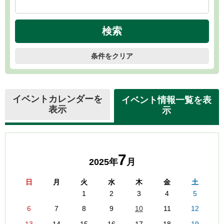
条件をクリア
イベントカレンダーを
イベント情報一覧を表
表示
示
7
2025年
月
日
月
火
水
木
金
土
1
2
3
4
5
6
7
8
9
10
11
12