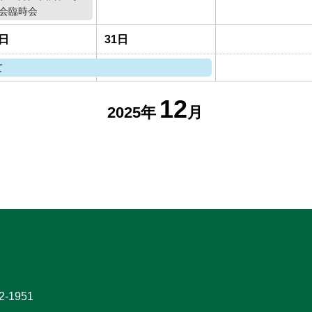
会臨時会
0日
31日
て
12
2025年
月
-1951