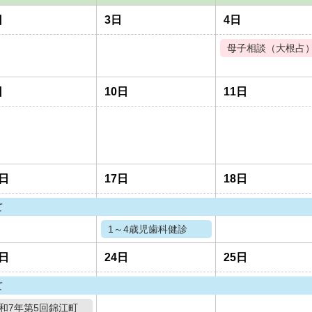
日
3日
4日
母子相談（大根占
日
10日
11日
6日
17日
18日
て
1～4歳児歯科健診
3日
24日
25日
て
和7年第5回錦江町