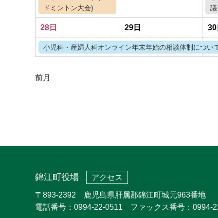
ドミントン大会)
議
28日
29日
3
小児科・産婦人科オンライン年末年始の相談体制につい
前月
錦江町役場
アクセス
〒893-2392 鹿児島県肝属郡錦江町城元963番地
電話番号：0994-22-0511 ファックス番号：0994-22