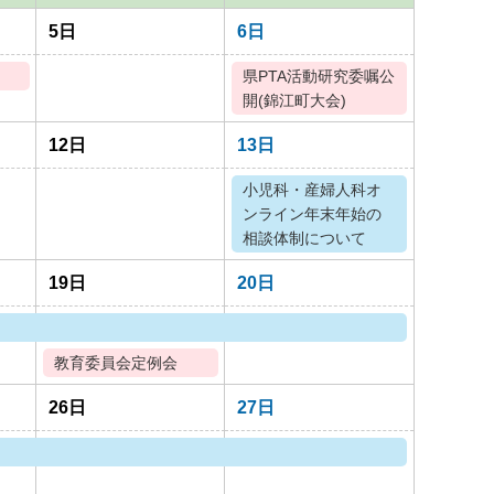
5日
6日
）
県PTA活動研究委嘱公
開(錦江町大会)
12日
13日
小児科・産婦人科オ
ンライン年末年始の
相談体制について
19日
20日
教育委員会定例会
26日
27日