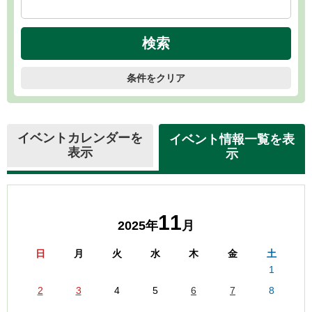
条件をクリア
イベントカレンダーを
イベント情報一覧を表
表示
示
11
2025年
月
日
月
火
水
木
金
土
1
2
3
4
5
6
7
8