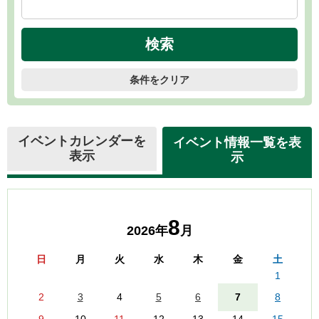
条件をクリア
イベントカレンダーを
イベント情報一覧を表
表示
示
8
2026年
月
日
月
火
水
木
金
土
1
2
3
4
5
6
7
8