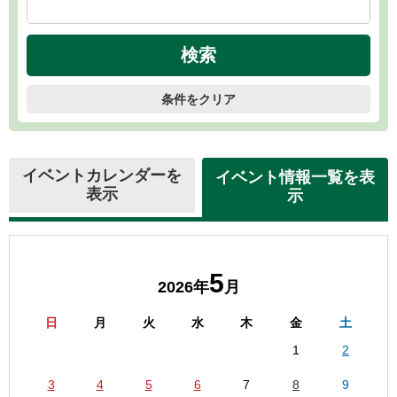
条件をクリア
イベントカレンダーを
イベント情報一覧を表
表示
示
5
2026年
月
日
月
火
水
木
金
土
1
2
3
4
5
6
7
8
9