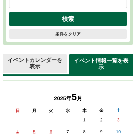
条件をクリア
イベントカレンダーを
イベント情報一覧を表
表示
示
5
2025年
月
日
月
火
水
木
金
土
1
2
3
4
5
6
7
8
9
10