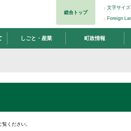
文字サイズ
総合トップ
Foreign La
て
しごと・産業
町政情報
ご覧ください。