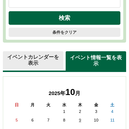
条件をクリア
イベントカレンダーを
イベント情報一覧を表
表示
示
10
2025年
月
日
月
火
水
木
金
土
1
2
3
4
5
6
7
8
9
10
11