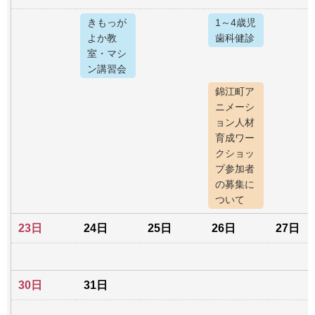
きもっが
1～4歳児
よか教
歯科健診
室・マシ
ン講習会
錦江町ア
ニメーシ
ョン人材
育成ワー
クショッ
プ参加者
の募集に
ついて
23日
24日
25日
26日
27日
30日
31日